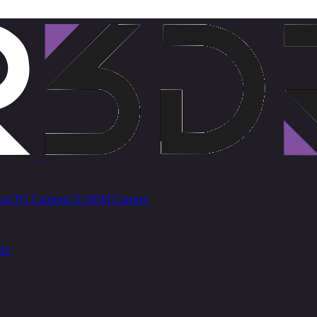
ro
CN1 Carriers
CZ OEM Carriers
ID