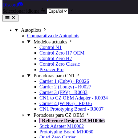
Discord
Seleccionar idioma
Autopilots
Comparativa de Autopilots
Modelos actuales
Control N1
Control Zero H7 OEM
Control Zero H7
Control Zero Classic
Pixracer Pro
Portadoras para CN1
Carrier 1 (Cuby) - R0026
Carrier 2 (Longy) - R0027
Carrier 3 (FPV) - R0033
CN1 to CZ OEM Adapter - R0034
Carrier 4 (WING) - R0036
CN1 Prototyping Board - R0037
Portadoras para CZ OEM
Reference Design CB M10066
Stick Adapter M10062
Prototyping Board M10060
Quad Zero Carrier