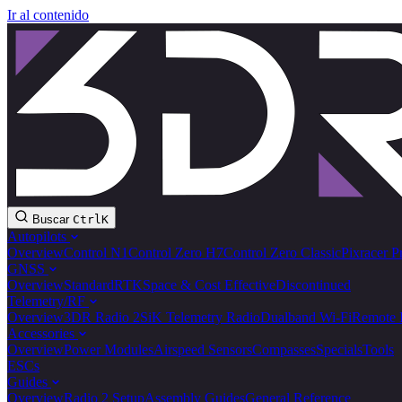
Ir al contenido
Buscar
Ctrl
K
Autopilots
Overview
Control N1
Control Zero H7
Control Zero Classic
Pixracer P
GNSS
Overview
Standard
RTK
Space & Cost Effective
Discontinued
Telemetry/RF
Overview
3DR Radio 2
SiK Telemetry Radio
Dualband Wi-Fi
Remote 
Accessories
Overview
Power Modules
Airspeed Sensors
Compasses
Specials
Tools
ESCs
Guides
Overview
Radio 2 Setup
Assembly Guides
General Reference